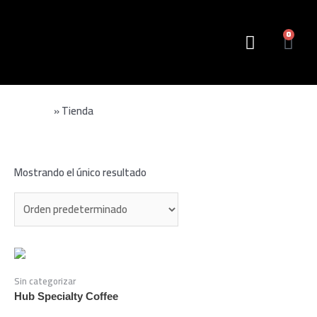
0
¿Quiénes somos?
Portada
»
Tienda
Tienda
Mostrando el único resultado
Sin categorizar
Hub Specialty Coffee