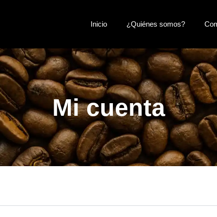
Inicio
¿Quiénes somos?
Com
Mi cuenta